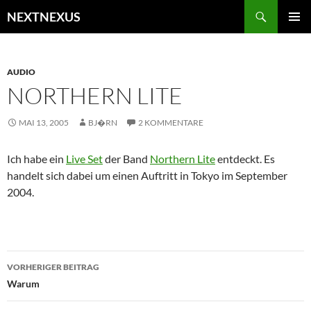
Zum
Suchen
NEXTNEXUS
Inhalt
PRIMÄR
springen
MENÜ
AUDIO
NORTHERN LITE
MAI 13, 2005
BJ�RN
2 KOMMENTARE
Ich habe ein
Live Set
der Band
Northern Lite
entdeckt. Es
handelt sich dabei um einen Auftritt in Tokyo im September
2004.
Beitragsnavigation
VORHERIGER BEITRAG
Warum