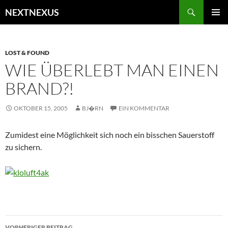
Zum
Suchen
NEXTNEXUS
Inhalt
PRIMÄR
springen
MENÜ
LOST & FOUND
WIE ÜBERLEBT MAN EINEN
BRAND?!
OKTOBER 15, 2005
BJ�RN
EIN KOMMENTAR
Zumidest eine Möglichkeit sich noch ein bisschen Sauerstoff
zu sichern.
Beitragsnavigation
VORHERIGER BEITRAG