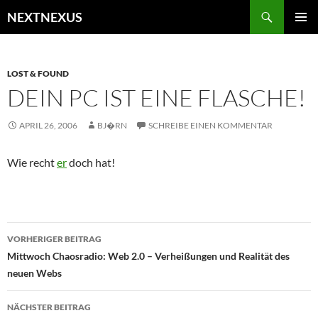
Zum
Suchen
NEXTNEXUS
Inhalt
PRIMÄR
springen
MENÜ
LOST & FOUND
DEIN PC IST EINE FLASCHE!
APRIL 26, 2006
BJ�RN
SCHREIBE EINEN KOMMENTAR
Wie recht
er
doch hat!
Beitragsnavigation
VORHERIGER BEITRAG
Mittwoch Chaosradio: Web 2.0 – Verheißungen und Realität des
neuen Webs
NÄCHSTER BEITRAG