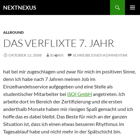
Zum
Suchen
NEXTNEXUS
Inhalt
PRIMÄR
springen
MENÜ
ALLROUND
DAS VERFLIXTE 7. JAHR
OKTOBER 13, 2008
BJ�RN
SCHREIBE EINEN KOMMENTAR
hat bei mir zugeschlagen und zwar für mich im positiven Sinne,
denn ich habe nach 7 Jahren meinen Job im
Einzelhandelsservice aufgegeben und eine Stelle als
studentischer Mitarbeiter bei
iSQI GmbH
angetreten. Ich
arbeite dort im Bereich der Zertifizierung und die ersten
anderthalb Monate haben mir riesigen Spaß gemacht und ich
hoffe das es dabei bleibt. Das Beste für mich an der ganzen
Situation ist, dass ich einen etwas besseren Rhythmus im
Tagesablauf habe und nicht mehr in der Spätschicht bin.