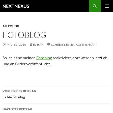
Zum
Suchen
NEXTNEXUS
Inhalt
PRIMÄR
springen
MENÜ
ALLROUND
FOTOBLOG
MÄRZ 3, 2010
BJ�RN
SCHREIBE EINEN KOMMENTAR
So ich habe meinen
Fotoblog
reaktiviert, dort werden jetzt ab
und an Bilder veröffentlicht.
Beitragsnavigation
VORHERIGER BEITRAG
Es bleibt ruhig
NÄCHSTER BEITRAG