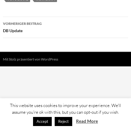
Beitragsnavigation
VORHERIGER BEITRAG
DB Update
Mit Stolz präsentiert von WordPress
This website uses cookies to improve your experience. We'll
assume you're ok with this, but you can opt-out if you wish.
Read More
Accept
Reject