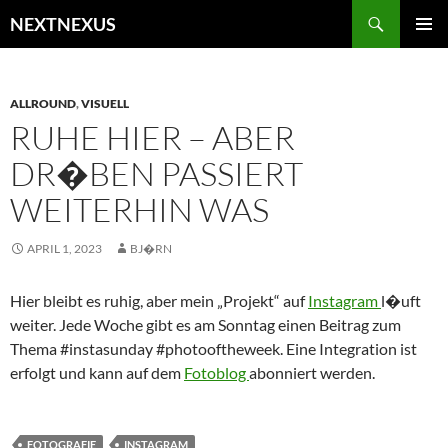
Zum
Suchen
NEXTNEXUS
Inhalt
PRIMÄR
springen
MENÜ
ALLROUND
,
VISUELL
RUHE HIER – ABER
DR�BEN PASSIERT
WEITERHIN WAS
APRIL 1, 2023
BJ�RN
Hier bleibt es ruhig, aber mein „Projekt“ auf
Instagram
l�uft
weiter. Jede Woche gibt es am Sonntag einen Beitrag zum
Thema #instasunday #photooftheweek. Eine Integration ist
erfolgt und kann auf dem
Fotoblog
abonniert werden.
FOTOGRAFIE
INSTAGRAM