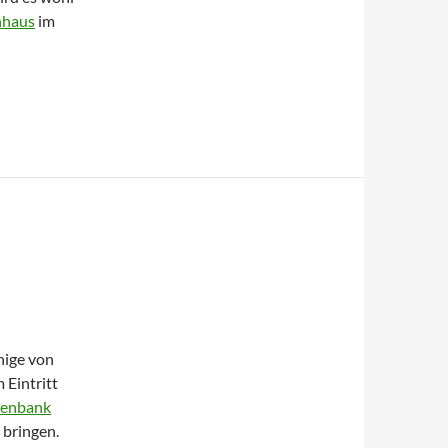
haus
im
nige von
 Eintritt
tenbank
 bringen.