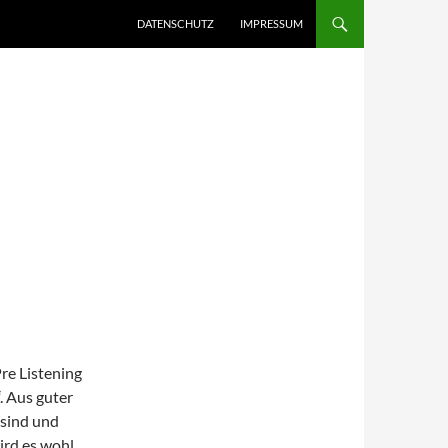
DATENSCHUTZ
IMPRESSUM
:
re Listening
. Aus guter
 sind und
ird es wohl