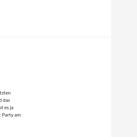
etzten
d das
t es ja
t Party am