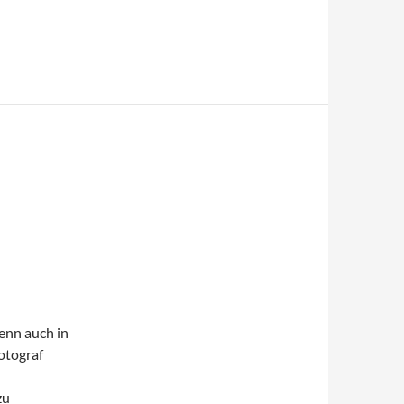
denn auch in
otograf
zu