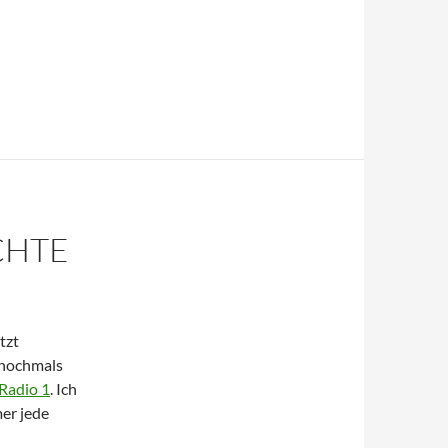
CHTE
tzt
 nochmals
Radio 1
. Ich
er jede