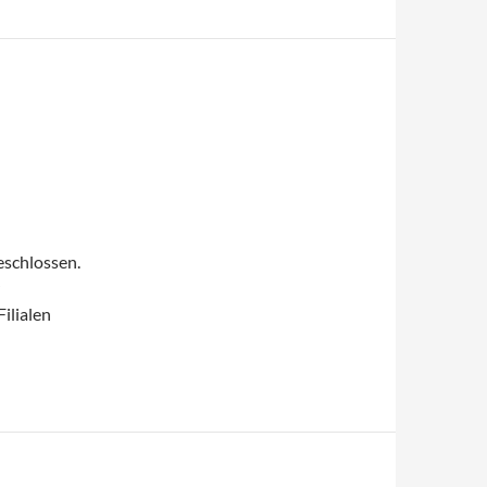
eschlossen.
ilialen