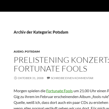
Archiv der Kategorie: Potsdam
AUDIO
,
POTSDAM
PRELISTENING KONZERT
FORTUNATE FOOLS
OKTOBER 31, 2008
SCHREIBE EINEN KOMMENTAR
Morgen spielen die
Fortunate Fools
um 21.00 Uhr einen P
Gig zu ihrem im Februar erscheinenden Album „fools rule“
Quelle, weiß ich, dass dort auch ein paar CDs zu erstehen
wenn alles normal verläuft sehen wir uns dort. Für mich w