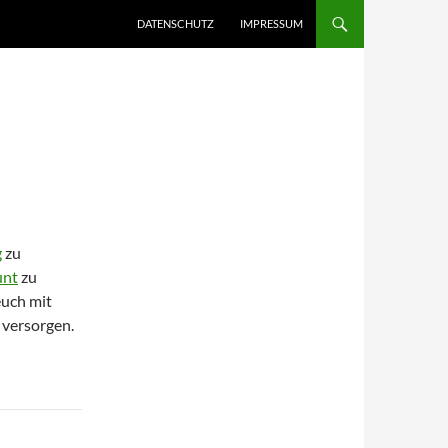
DATENSCHUTZ
IMPRESSUM
g
zu
unt
zu
euch mit
 versorgen.