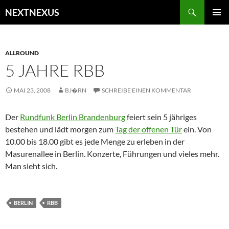
Zum
Suchen
NEXTNEXUS
Inhalt
PRIMÄR
springen
MENÜ
ALLROUND
5 JAHRE RBB
MAI 23, 2008
BJ�RN
SCHREIBE EINEN KOMMENTAR
Der
Rundfunk Berlin Brandenburg
feiert sein 5 jähriges
bestehen und lädt morgen zum
Tag der offenen Tür
ein. Von
10.00 bis 18.00 gibt es jede Menge zu erleben in der
Masurenallee in Berlin. Konzerte, Führungen und vieles mehr.
Man sieht sich.
BERLIN
RBB