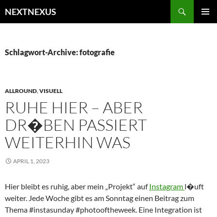
Zum
Suchen
NEXTNEXUS
Inhalt
PRIMÄR
springen
MENÜ
Schlagwort-Archive: fotografie
ALLROUND
,
VISUELL
RUHE HIER – ABER
DR�BEN PASSIERT
WEITERHIN WAS
APRIL 1, 2023
Hier bleibt es ruhig, aber mein „Projekt“ auf
Instagram
l�uft
weiter. Jede Woche gibt es am Sonntag einen Beitrag zum
Thema #instasunday #photooftheweek. Eine Integration ist